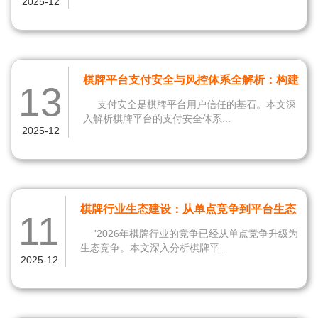
2025-12
棋牌平台支付安全与风控体系全解析：构建
13
用户信任的技术基石
支付安全是棋牌平台用户信任的基石。本文深
入解析棋牌平台的支付安全体系...
2025-12
棋牌行业生态建设：从单点竞争到平台生态
11
的战略升级
'2026年棋牌行业的竞争已经从单点竞争升级为
生态竞争。本文深入分析棋牌平...
2025-12