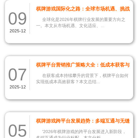
棋牌游戏国际化之路：全球市场机遇、挑战
09
与最佳实践
全球化是2026年棋牌行业发展的重要方向之
一。本文从市场机遇、文化适应、...
2025-12
棋牌平台营销推广策略大全：低成本获客与
07
高效转化实战方法
在获客成本持续攀升的背景下，棋牌平台如何
实现低成本高效获客？本文总结...
2025-12
棋牌游戏跨平台发展趋势：多端互通与无缝
05
游戏体验
'2026年棋牌游戏的跨平台发展进入新阶段，
多端互通成为行业标配。本文分析...